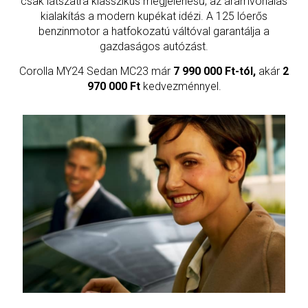
csak látszatra klasszikus megjelenésű, az áramvonalas
kialakítás a modern kupékat idézi. A 125 lóerős
benzinmotor a hatfokozatú váltóval garantálja a
gazdaságos autózást.
Corolla MY24 Sedan MC23 már
7 990 000 Ft-tól,
akár
2
970 000 Ft
kedvezménnyel.