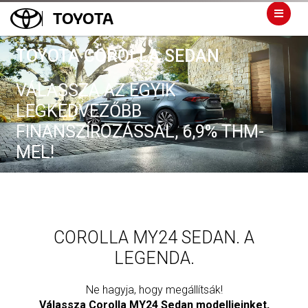
TOYOTA
TOYOTA COROLLA SEDAN
VÁLASSZA AZ EGYIK
LEGKEDVEZŐBB
FINANSZÍROZÁSSAL, 6,9% THM-
MEL!
COROLLA MY24 SEDAN. A
LEGENDA.
Ne hagyja, hogy megállítsák!
Válassza Corolla MY24 Sedan modelljeinket,