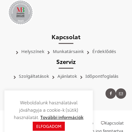
Kapcsolat
Helyszínek
Munkatársaink
Érdeklődés
Szerviz
Szolgáltatások
Ajánlatok
Időpontfoglalás
Weboldalunk használatával
jóváhagyja a cookie-k (sütik)
használatát.
További információk
Adatkezelési tájékoztató
Oldaltérkép
Kapcsolat
ELFOGADOM
©
2026
.
Toyota Schneider Autóház
| Minden jog fenntartva.