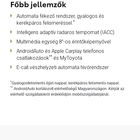
Főbb jellemzők
Automata fékező rendszer, gyalogos és
*
kerékpáros felismeréssel.
Intelligens adaptív radaros tempomat (IACC)
Multimédia egység 8”-os érintőképernyővel
AndroidAuto és Apple Carplay telefonos
**
csatlakozások
és MyToyota
E-call vészhelyzeti automata hívórendszer
*
Gyalogosfelismerés éjjel‑nappal, kerékpáros felismerés nappal.
**
AndroidAuto korlátozott elérhetőségű Magyarországon. Kérjük az
elérhető szolgáltatokról érdeklődjön mobilszolgáltatójánál.