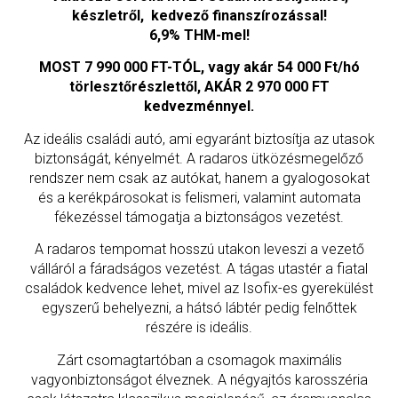
készletről, kedvező finanszírozással!
6,9% THM-mel!
MOST 7 990 000 FT-TÓL, vagy akár 54 000 Ft/hó
törlesztőrészlettől,
AKÁR 2 970 000 FT
kedvezménnyel.
Az ideális családi autó, ami egyaránt biztosítja az utasok
biztonságát, kényelmét. A radaros ütközésmegelőző
rendszer nem csak az autókat, hanem a gyalogosokat
és a kerékpárosokat is felismeri, valamint automata
fékezéssel támogatja a biztonságos vezetést.
A radaros tempomat hosszú utakon leveszi a vezető
válláról a fáradságos vezetést. A tágas utastér a fiatal
családok kedvence lehet, mivel az Isofix-es gyerekülést
egyszerű behelyezni, a hátsó lábtér pedig felnőttek
részére is ideális.
Zárt csomagtartóban a csomagok maximális
vagyonbiztonságot élveznek. A négyajtós karosszéria