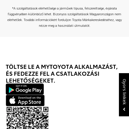
*A szolgáltatások elérhetősége a járművek típusa, felszereltsége, évjárata
függvényében különböző lehet. Bizonyos szolgáltatások Magyarországon nem
elérhetőek. További információkért forduljon Toyota Márkakereskedéséhez, vagy
nézze meg a használati útmutatót.
TÖLTSE LE A MYTOYOTA ALKALMAZÁST,
ÉS FEDEZZE FEL A CSATLAKOZÁSI
LEHETŐSÉGEKET.
Gyors linkek