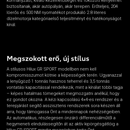
kormányzást, kiváló kezelhetőséget és fokozott kényelmet
biztosítanak, akár autópályán, akár terepen. Erőteljes, 204
lóerős és 500 NM nyomatékot produkáló 2.8 literes
dízelmotorja kategóriaelső teljesítményt és hatékonyságot
kínál.
Megszokott erő, új stílus
A stílusos Hilux GR SPORT modellben nem kell
kompromisszumot kötnie a képességek terén. Ugyanazzal
a lenyűgöző 1 tonnás hasznos teherrel és 3,5 tonnás
vontatási kapacitással rendelkezik, mint a kínálat többi tagja
– képes hatalmas tömegeket megmozgatni anélkül, hogy
ez gondot okozna. A kézi kapcsolású 4×4-es rendszer és a
terepjárást segítő asszisztens rendszerek sora készen áll
arra, hogy támogassa Önt a mindennapok nehézségeiben.
Az automatikus, részlegesen önzáró differenciálműtől a
hegymeneti elindulássegítőn át az aktív kipörgésgátlóig a
Hilux GR SPORT mindig mozgásban tartja Önt.