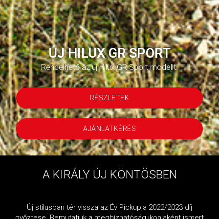
ÚJ HILUX GR SPORT
Rendelhető az új Hilux GR Sport modellt.
RÉSZLETEK
AJÁNLATKÉRÉS
A KIRÁLY ÚJ KÖNTÖSBEN
Új stílusban tér vissza az Év Pickupja 2022/2023 díj
győztese. Bemutatjuk a megbízhatóság ikonjaként ismert