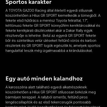
Sportos karakter
A TOYOTA GAZOO Racing által ihletett egyedi stílusnak
köszönhetően a Hilux GR SPORT kiemelkedik a tömegből. A
fekete első hűtőrács a merész Toyota felirattal, 17”,
kéttónusú fekete GR SPORT könnyűfém keréktárcsákkal és
fekete kerékjárati díszlécekkel akár a Dakar Rally egyik
résztvevője is lehetne. Belül az egyedi GR SPORT fekete
bőr és szintetikus velúr üléseket feltűnő vörös és karbon
részletek és GR SPORT logók egészítik ki, amelyek sportos
hangulattal teszik még izgalmasabbá a kirándulásokat.
Egy autó minden kalandhoz
A karosszéria alatt található egyedi alkatrészeknek
köszönhetően a Hilux GR SPORT stílusosan birkózik meg
bármilyen tereppel. A rallyból ismerős, feltűnő piros
lengéscsillapítók és az első tekercsrugók pontosabb